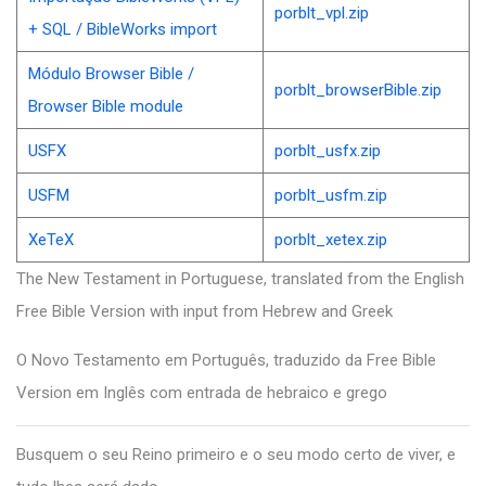
porblt_vpl.zip
+ SQL / BibleWorks import
Módulo Browser Bible /
porblt_browserBible.zip
Browser Bible module
USFX
porblt_usfx.zip
USFM
porblt_usfm.zip
XeTeX
porblt_xetex.zip
The New Testament in Portuguese, translated from the English
Free Bible Version with input from Hebrew and Greek
O Novo Testamento em Português, traduzido da Free Bible
Version em Inglês com entrada de hebraico e grego
Busquem o seu Reino primeiro e o seu modo certo de viver, e