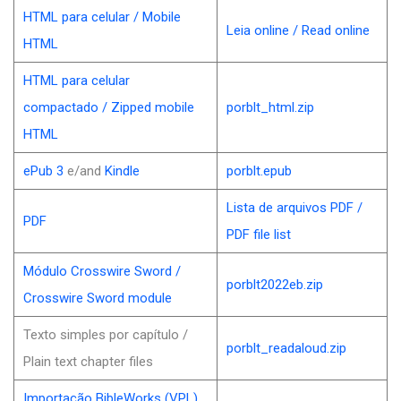
HTML para celular / Mobile
Leia online / Read online
HTML
HTML para celular
compactado / Zipped mobile
porblt_html.zip
HTML
ePub 3
e/and
Kindle
porblt.epub
Lista de arquivos PDF /
PDF
PDF file list
Módulo Crosswire Sword /
porblt2022eb.zip
Crosswire Sword module
Texto simples por capítulo /
porblt_readaloud.zip
Plain text chapter files
Importação BibleWorks (VPL)